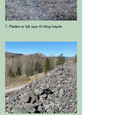
7. Platået er fylt opp til riktig høyde