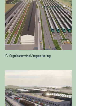
7. Vognlastterminal/togparkering