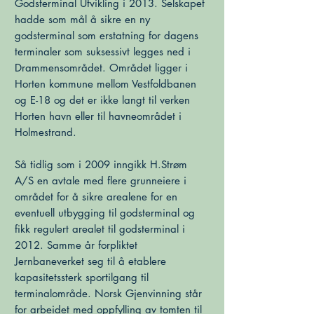
Godsterminal Utvikling i 2013. Selskapet
hadde som mål å sikre en ny
godsterminal som erstatning for dagens
terminaler som suksessivt legges ned i
Drammensområdet. Området ligger i
Horten kommune mellom Vestfoldbanen
og E-18 og det er ikke langt til verken
Horten havn eller til havneområdet i
Holmestrand.
Så tidlig som i 2009 inngikk H.Strøm
A/S en avtale med flere grunneiere i
området for å sikre arealene for en
eventuell utbygging til godsterminal og
fikk regulert arealet til godsterminal i
2012. Samme år forpliktet
Jernbaneverket seg til å etablere
kapasitetssterk sportilgang til
terminalområde. Norsk Gjenvinning står
for arbeidet med oppfylling av tomten til