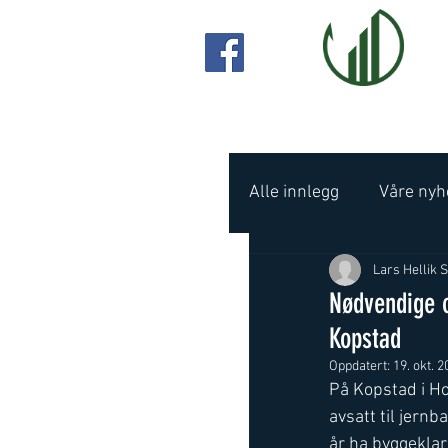
Alle innlegg
Våre nyh
Lars Hellik 
Nødvendige o
Kopstad
Oppdatert:
19. okt. 
På Kopstad i Ho
avsatt til jernb
år ha byggeklar