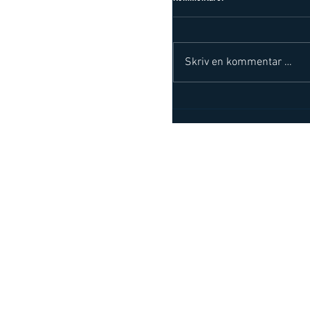
Skriv en kommentar …
Viktig politisk besøk på Kopst
grønne logistikk
Om oss