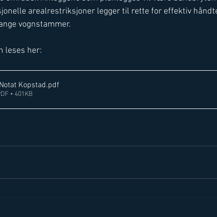
onelle arealrestriksjoner legger til rette for effektiv håndte
lange vognstammer. 
n leses her: 
Notat Kopstad
.pdf
PDF • 401KB