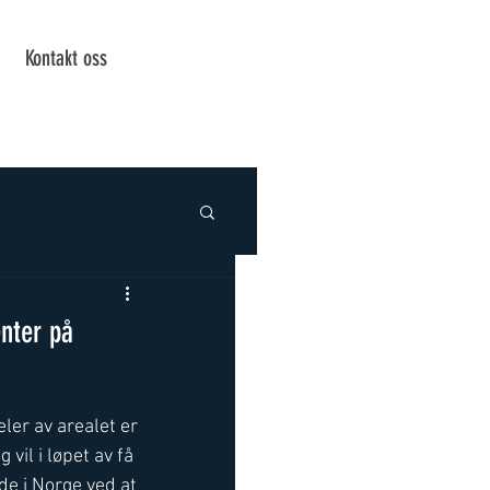
Kontakt oss
enter på
er av arealet er 
vil i løpet av få 
e i Norge ved at 