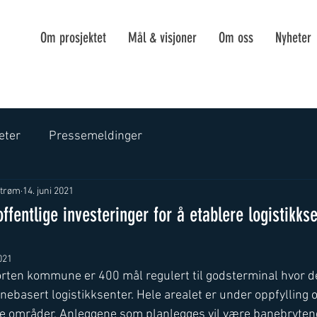
Om prosjektet
Mål & visjoner
Om oss
Nyheter
eter
Pressemeldinger
Strøm
14. juni 2021
ffentlige investeringer for å etablere logistikks
2021
rten kommune er 400 mål regulert til godsterminal hvor del
anebasert logistikksenter. Hele arealet er under oppfylling og 
e områder. Anleggene som planlegges vil være banebrytend