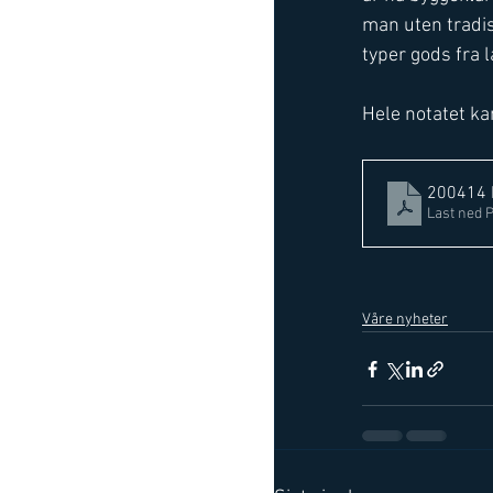
man uten tradisj
typer gods fra 
Hele notatet ka
200414 
Last ned 
Våre nyheter