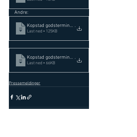
Andre:
Kopstad godsterminal 9616, 9810,11 - endring av re
.
Last ned • 125KB
Kopstad godsterminal 9616, 9810,11 - endring av re
.
Last ned • 66KB
Pressemeldinger
Se alle
Siste innlegg