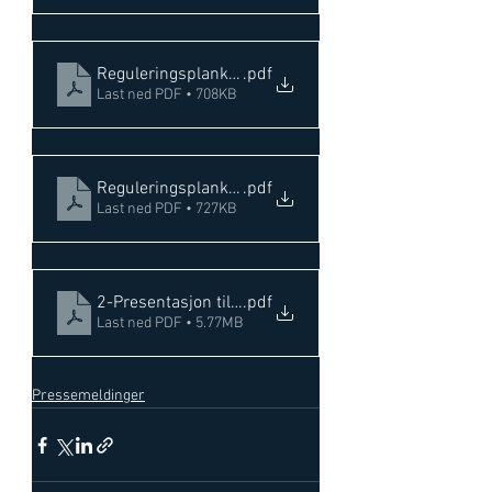
Reguleringsplankart_A0-L
.pdf
Last ned PDF • 708KB
Reguleringsplankart_A1-S
.pdf
Last ned PDF • 727KB
2-Presentasjon til styret i Oslofjord logistikk 18.01.
.pdf
Last ned PDF • 5.77MB
Pressemeldinger