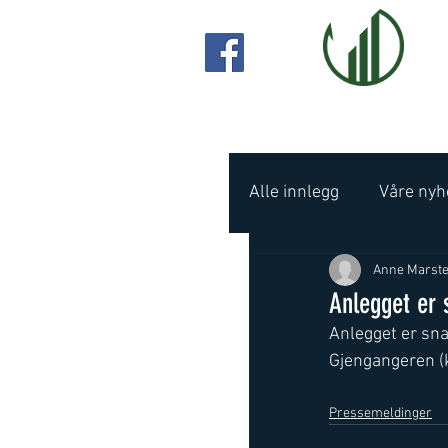
Alle innlegg
Våre nyh
Anne Marste
Anlegget er s
Anlegget er snar
Gjengangeren (k
Pressemeldinger