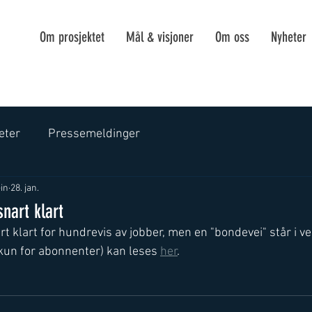
Om prosjektet
Mål & visjoner
Om oss
Nyheter
eter
Pressemeldinger
in
28. jan.
nart klart
t klart for hundrevis av jobber, men en "bondevei" står i vei
un for abonnenter) kan leses 
her
. 