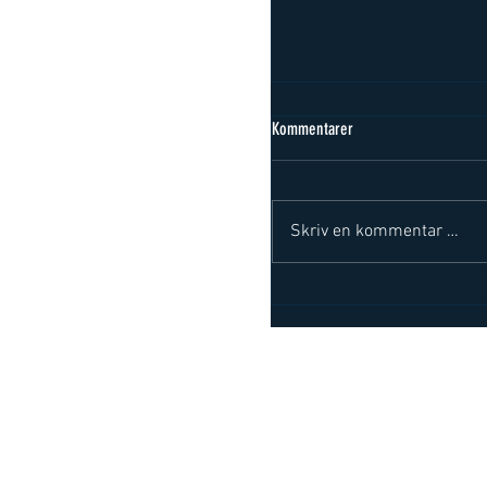
Et lyspunk for norsk jernbane
Kommentarer
Et lyspunkt for norsk jer
del av løsningen. Debatti
14.3.26: https://www.jar
Skriv en kommentar …
for-norsk-jernbane-kopst