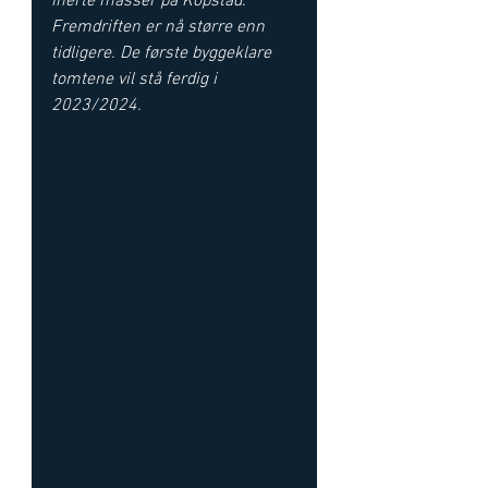
inerte masser på Kopstad
. 
Fremdriften er nå større enn 
tidligere. De første byggeklare 
tomtene vil stå ferdig i 
2023/2024.