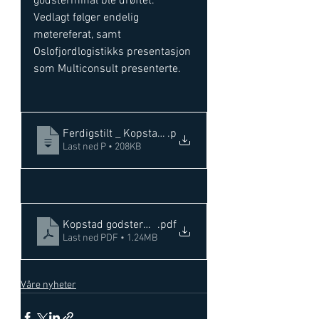
godsterminal ble drøftet. 
Vedlagt følger endelig 
møtereferat, samt 
Oslofjordlogistikks presentasjon 
som Multiconsult presenterte. 
Ferdigstilt _ Kopstad godsterminal_ Horten kommu
.p
Last ned P • 208KB
Kopstad godsterminal_presentasjon til regionalt p
.pdf
Last ned PDF • 1.24MB
Våre nyheter