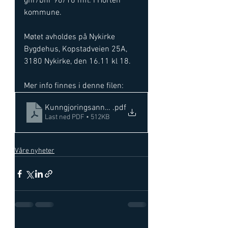
gnr/bnr 96/16 mfl. i Horten 
kommune. 
Møtet avholdes på Nykirke 
Bygdehus, Kopstadveien 25A, 
3180 Nykirke, den 16.11 kl 18. 
Mer info finnes i denne filen: 
Kunngjoringsannonse_folkemote Kopstad godsterm
.pdf
Last ned PDF • 512KB
Våre nyheter